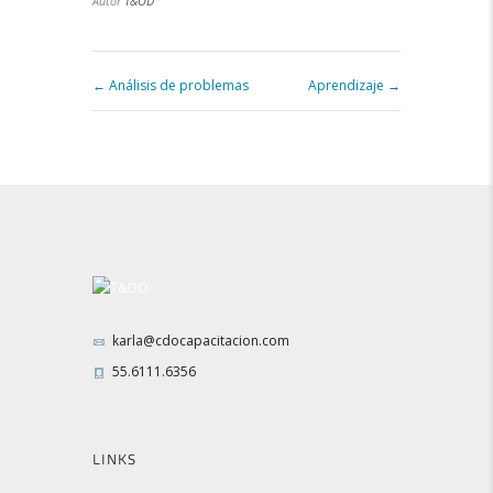
Autor
T&OD
Análisis de problemas
Aprendizaje
karla@cdocapacitacion.com
55.6111.6356
LINKS