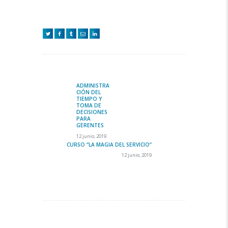
Navegación
de
ADMINISTRA
Previous
CIÓN DEL
entradas
post:
TIEMPO Y
TOMA DE
DECISIONES
PARA
GERENTES
12 junio, 2019
CURSO “LA MAGIA DEL SERVICIO”
Next
12 junio, 2019
post: