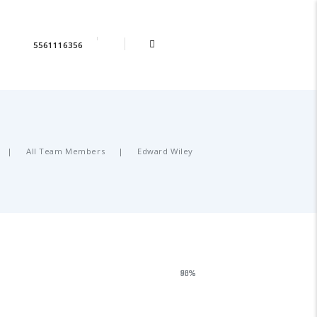
5561116356
All Team Members
Edward Wiley
93%
70%
86%