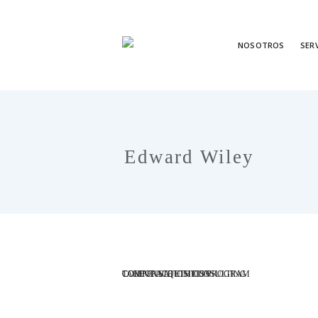
NOSOTROS
SER
Edward Wiley
TALENT ACQUISITION
COMPENSATION CONSULTING
CORPORATE ETHICS PROGRAM