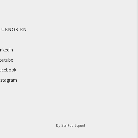
GUENOS EN
inkedin
outube
acebook
nstagram
By
Startup Squad